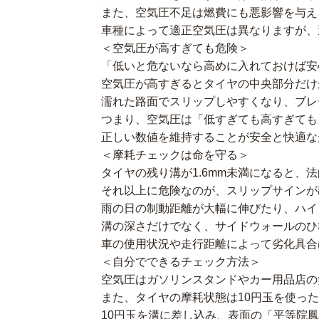
また、空気圧不足は燃費にも悪影響を与え
車種によって適正空気圧は異なりますが、
＜空気圧が高すぎても危険＞
「低いと危ないなら高めに入れておけば安
空気圧が高すぎるとタイヤの中央部分だけ
濡れた路面でスリップしやすくなり、ブレ
つまり、空気圧は「低すぎても高すぎても
正しい数値を維持することが安全と快適な
＜摩耗チェックは命を守る＞
タイヤの残り溝が1.6mm未満になると、
それ以上に危険なのが、スリップサインが
雨の日の制動距離が大幅に伸びたり、ハイ
溝の深さだけでなく、サイドウォールのひ
車の使用状況や走行距離によって劣化具合
＜自分でできるチェック方法＞
空気圧はガソリンスタンドやカー用品店の
また、タイヤの摩耗状態は10円玉を使っ
10円玉を溝に差し込み、表面の「平等院